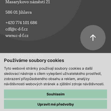
Masarykovo náměstí 21
586 01 Jihlava
+420 774 101 686
cdf@c-d-f.cz
www.c-d-f.cz
OTEVÍRACÍ HODINY
Používáme soubory cookies
Po–Pá:
10.00–18.00
Tyto webové stránky používají soubory cookies a další
So:
na požádání
sledovací nástroje s cílem vylepšení uživatelského prostředí,
Ne:
na požádání
zobrazení přizpůsobeného obsahu a reklam, analýzy
návštěvnosti webových stránek a zjištění zdroje návštěvnosti.
Polední pauza ve všední dny a v sobotu 13:00 - 14:00.
Souhlasím
Upravit mé předvolby