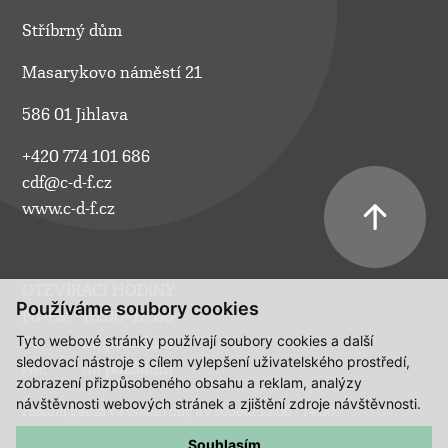
Stříbrný dům
Masarykovo náměstí 21
586 01 Jihlava
+420 774 101 686
cdf@c-d-f.cz
www.c-d-f.cz
OTEVÍRACÍ HODINY
Používáme soubory cookies
Po–Pá:
10.00–18.00
Tyto webové stránky používají soubory cookies a další
So:
na požádání
sledovací nástroje s cílem vylepšení uživatelského prostředí,
Ne:
na požádání
zobrazení přizpůsobeného obsahu a reklam, analýzy
návštěvnosti webových stránek a zjištění zdroje návštěvnosti.
Polední pauza ve všední dny a v sobotu 13:00 - 14:00.
Souhlasím