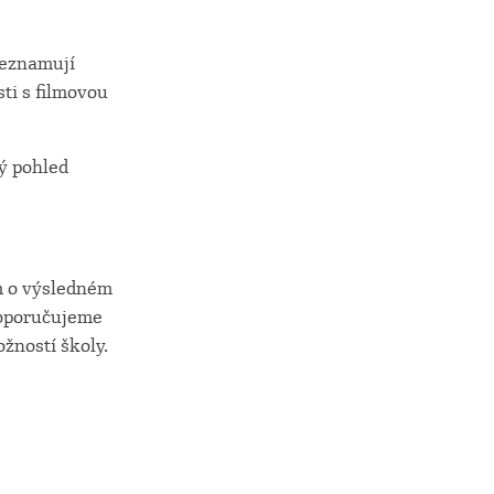
seznamují
ti s filmovou
ný pohled
m o výsledném
doporučujeme
žností školy.