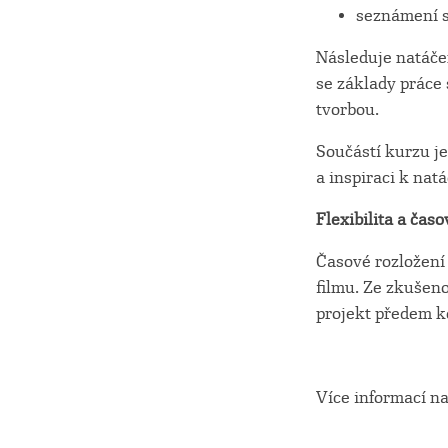
seznámení s
Následuje natáčen
se základy práce 
tvorbou.
Součástí kurzu je
a inspiraci k nat
Flexibilita a čas
Časové rozložení
filmu. Ze zkušen
projekt předem ko
Více informací n