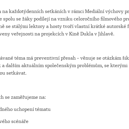
en na každotýdenních setkáních v rámci Mediální výchovy pr
e spolu se žáky podílejí na vzniku celoročního filmového pr
ně se stálými lektory a hosty tvoří vlastní krátké autorské f
eny veřejnosti na projekcích v Kině Dukla v Jihlavě.
ávané téma má preventivní přesah – věnuje se otázkám šik
 a dalším aktuálním společenským problémům, se kterými 
ou setkávat.
ch se zaměřujeme na:
odného uchopení tématu
vého scénáře