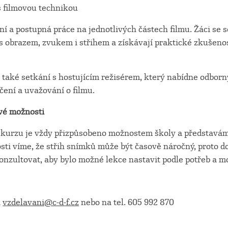
 filmovou technikou
í a postupná práce na jednotlivých částech filmu. Žáci se 
s obrazem, zvukem i střihem a získávají praktické zkušenos
 také setkání s hostujícím režisérem, který nabídne odbor
áčení a uvažování o filmu.
ové možnosti
 kurzu je vždy přizpůsobeno možnostem školy a představá
osti víme, že střih snímků může být časově náročný, proto 
nzultovat, aby bylo možné lekce nastavit podle potřeb a mo
a
vzdelavani@c-d-f.cz
nebo na tel. 605 992 870