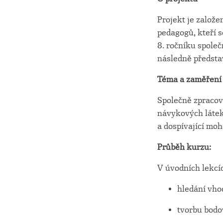
Projekt je založ
pedagogů, kteří s
8. ročníku společ
následně představ
Téma a zaměření
Společně zpracov
návykových látek
a dospívající moh
Průběh kurzu:
V úvodních lekcí
hledání vh
tvorbu bodo