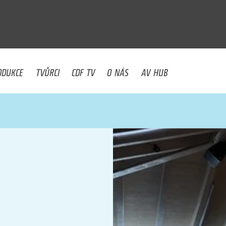
U
ODUKCE
TVŮRCI
CDF TV
O NÁS
AV HUB