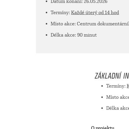
Datum konání: 26.05.2026
Termíny:
Každé úterý od 14 hod
Místo akce: Centrum dokumentárního
Délka akce: 90 minut
ZÁKLADNÍ I
Termíny:
K
Místo akce
Délka akc
O projektu