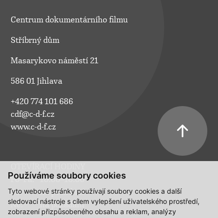
Centrum dokumentárního filmu
Stříbrný dům
Masarykovo náměstí 21
586 01 Jihlava
+420 774 101 686
cdf@c-d-f.cz
www.c-d-f.cz
OTEVÍRACÍ HODINY
Používáme soubory cookies
Po–Pá:
10.00–18.00
Tyto webové stránky používají soubory cookies a další
So:
na požádání
sledovací nástroje s cílem vylepšení uživatelského prostředí,
Ne:
na požádání
zobrazení přizpůsobeného obsahu a reklam, analýzy