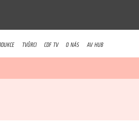
U
ODUKCE
TVŮRCI
CDF TV
O NÁS
AV HUB