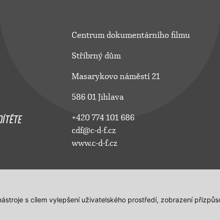
Centrum dokumentárního filmu
Stříbrný dům
Masarykovo náměstí 21
586 01 Jihlava
ÍTĚTE
+420 774 101 686
cdf@c-d-f.cz
www.c-d-f.cz
 nástroje s cílem vylepšení uživatelského prostředí, zobrazení přiz