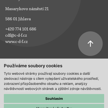
Masarykovo náměstí 21
586 01 Jihlava
+420 774 101 686
cdf@c-d-f.cz
www.c-d-f.cz
OTEVÍRACÍ HODINY
Používáme soubory cookies
Po–Pá:
10.00–18.00
Tyto webové stránky používají soubory cookies a další
So:
na požádání
sledovací nástroje s cílem vylepšení uživatelského prostředí,
Ne:
na požádání
zobrazení přizpůsobeného obsahu a reklam, analýzy
návštěvnosti webových stránek a zjištění zdroje návštěvnosti.
Polední pauza ve všední dny a v sobotu 13:00 - 14:00.
Souhlasím