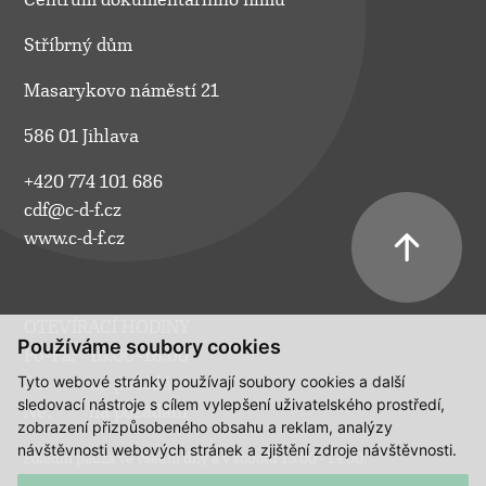
Stříbrný dům
Masarykovo náměstí 21
586 01 Jihlava
+420 774 101 686
cdf@c-d-f.cz
www.c-d-f.cz
OTEVÍRACÍ HODINY
Používáme soubory cookies
Po–Pá:
10.00–18.00
Tyto webové stránky používají soubory cookies a další
So:
na požádání
sledovací nástroje s cílem vylepšení uživatelského prostředí,
Ne:
na požádání
zobrazení přizpůsobeného obsahu a reklam, analýzy
návštěvnosti webových stránek a zjištění zdroje návštěvnosti.
Polední pauza ve všední dny a v sobotu 13:00 - 14:00.