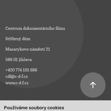
Centrum dokumentárního filmu
Stříbrný dům
Masarykovo náměstí 21
586 01 Jihlava
+420 774 101 686
cdf@c-d-f.cz
www.c-d-f.cz
OTEVÍRACÍ HODINY
Používáme soubory cookies
Po–Pá:
10.00–18.00