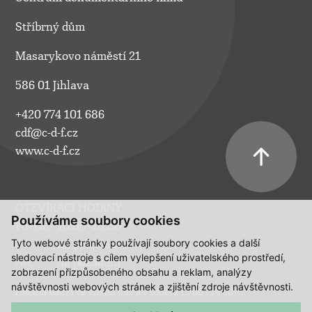
Stříbrný dům
Masarykovo náměstí 21
586 01 Jihlava
+420 774 101 686
cdf@c-d-f.cz
www.c-d-f.cz
OTEVÍRACÍ HODINY
Používáme soubory cookies
Po–Pá:
10.00–18.00
Tyto webové stránky používají soubory cookies a další
So:
na požádání
sledovací nástroje s cílem vylepšení uživatelského prostředí,
Ne:
na požádání
zobrazení přizpůsobeného obsahu a reklam, analýzy
návštěvnosti webových stránek a zjištění zdroje návštěvnosti.
Polední pauza ve všední dny a v sobotu 13:00 - 14:00.