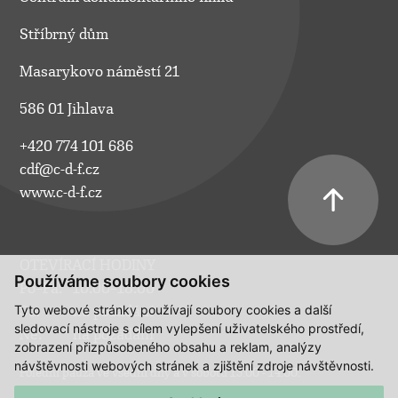
Stříbrný dům
Masarykovo náměstí 21
586 01 Jihlava
+420 774 101 686
cdf@c-d-f.cz
www.c-d-f.cz
OTEVÍRACÍ HODINY
Používáme soubory cookies
Po–Pá:
10.00–18.00
Tyto webové stránky používají soubory cookies a další
So:
na požádání
sledovací nástroje s cílem vylepšení uživatelského prostředí,
Ne:
na požádání
zobrazení přizpůsobeného obsahu a reklam, analýzy
návštěvnosti webových stránek a zjištění zdroje návštěvnosti.
Polední pauza ve všední dny a v sobotu 13:00 - 14:00.