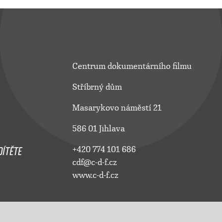
Centrum dokumentárního filmu
Stříbrný dům
Masarykovo náměstí 21
586 01 Jihlava
ÍTĚTE
+420 774 101 686
cdf@c-d-f.cz
www.c-d-f.cz