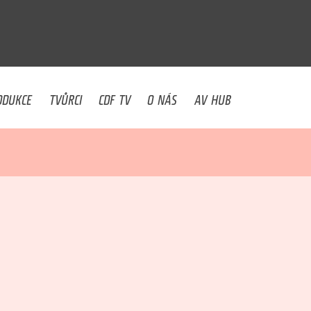
U
ODUKCE
TVŮRCI
CDF TV
O NÁS
AV HUB