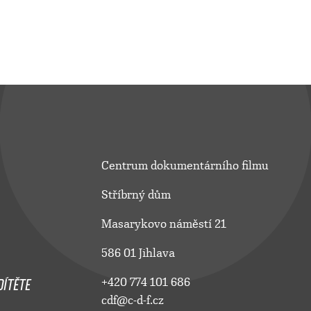
Centrum dokumentárního filmu
Stříbrný dům
Masarykovo náměstí 21
586 01 Jihlava
ÍTĚTE
+420 774 101 686
cdf@c-d-f.cz