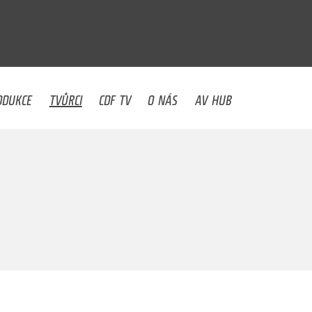
U
ODUKCE
TVŮRCI
CDF TV
O NÁS
AV HUB