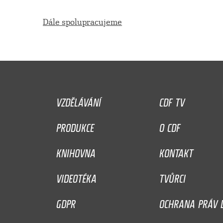
Dále spolupracujeme
VZDĚLÁVÁNÍ
CDF TV
PRODUKCE
O CDF
KNIHOVNA
KONTAKT
VIDEOTÉKA
TVŮRCI
GDPR
OCHRANA PRÁV D