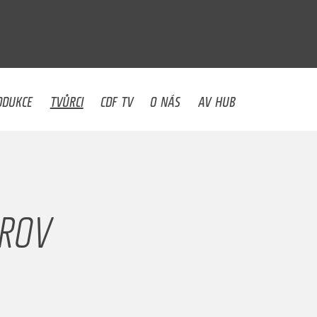
U
ODUKCE
TVŮRCI
CDF TV
O NÁS
AV HUB
OROV