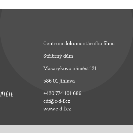
Centrum dokumentárního filmu
Stříbrný dům
Masarykovo náměstí 21
586 01 Jihlava
ÍTĚTE
+420 774 101 686
cdf@c-d-f.cz
www.c-d-f.cz