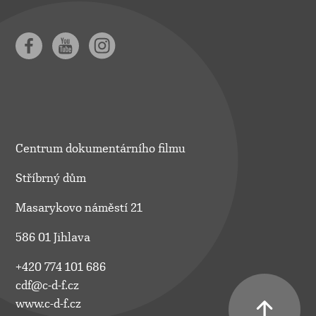
Centrum dokumentárního filmu
Stříbrný dům
Masarykovo náměstí 21
586 01 Jihlava
+420 774 101 686
cdf@c-d-f.cz
www.c-d-f.cz