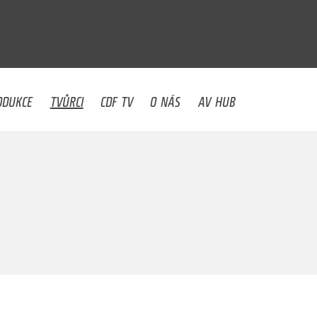
U
ODUKCE
TVŮRCI
CDF TV
O NÁS
AV HUB