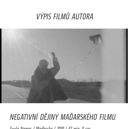
VÝPIS FILMŮ AUTORA
NEGATIVNÍ DĚJINY MAĎARSKÉHO FILMU
Gyula Nemes / Maďarsko / 2010 / 47 min. 0 sec.