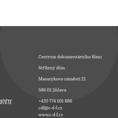
Centrum dokumentárního filmu
Stříbrný dům
Masarykovo náměstí 21
586 01 Jihlava
ÍTĚTE
+420 774 101 686
cdf@c-d-f.cz
www.c-d-f.cz