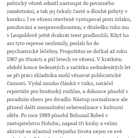
politický vězeň odmítl nastoupit do povinného
zaměstnání, a tak jej čekaly časté a dlouhé pobyty v
korekci. I ve vězení otevřeně vystupoval proti útlaku,
ponižování a nespravedlnostem, v důsledku toho mu
v Leopoldově ještě dvakrát trest prodloužili. Když ho
ani tyto represe nezlomily, poslali ho do
psychiatrické léčebny. Propuštění se dočkal až roku
1967 po třinácti a půl letech ve vězení. V krátkém
období konce šedesátých a začátku sedmdesátých let
se při práci skladníka mohl věnovat publicistické
činnosti. Vydal mnoho článků v tisku, natáčel
reportáže pro brněnský rozhlas, a dokonce působil v
poradním sboru pro divadlo. Nástup normalizace ale
přinesl další znemožnění seberealizace v kulturní
sféře. Po roce 1989 působil Bohumil Robeš v
zastupitelstvu Holubic, napsal tři knihy a velmi
aktivně se účastnil veřejného života nejen ve své