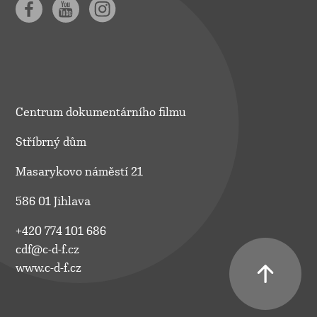
Centrum dokumentárního filmu
Stříbrný dům
Masarykovo náměstí 21
586 01 Jihlava
+420 774 101 686
cdf@c-d-f.cz
www.c-d-f.cz