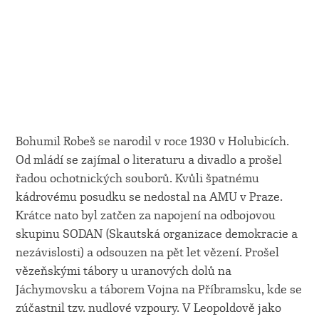
Bohumil Robeš se narodil v roce 1930 v Holubicích.
Od mládí se zajímal o literaturu a divadlo a prošel
řadou ochotnických souborů. Kvůli špatnému
kádrovému posudku se nedostal na AMU v Praze.
Krátce nato byl zatčen za napojení na odbojovou
skupinu SODAN (Skautská organizace demokracie a
nezávislosti) a odsouzen na pět let vězení. Prošel
vězeňskými tábory u uranových dolů na
Jáchymovsku a táborem Vojna na Příbramsku, kde se
zúčastnil tzv. nudlové vzpoury. V Leopoldově jako