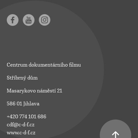
Centrum dokumentárního filmu
Stříbrný dům
Masarykovo náměstí 21
586 01 Jihlava
+420 774 101 686
cdf@c-d-f.cz
www.c-d-f.cz