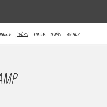
U
ODUKCE
TVŮRCI
CDF TV
O NÁS
AV HUB
AMP