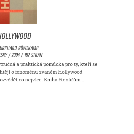
HOLLYWOOD
URKHARD RÖWEKAMP
ESKY / 2004 / 192 STRAN
tručná a praktická pomůcka pro ty, kteří se
htějí o fenoménu zvaném Hollywood
ozvědět co nejvíce. Kniha čtenářům...