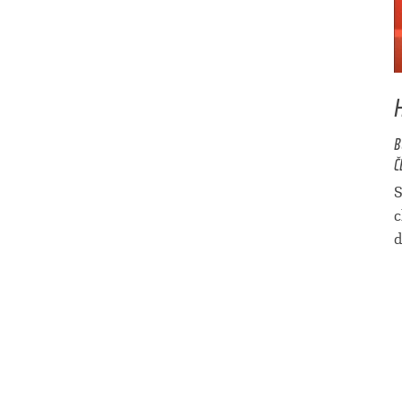
B
Č
S
c
d