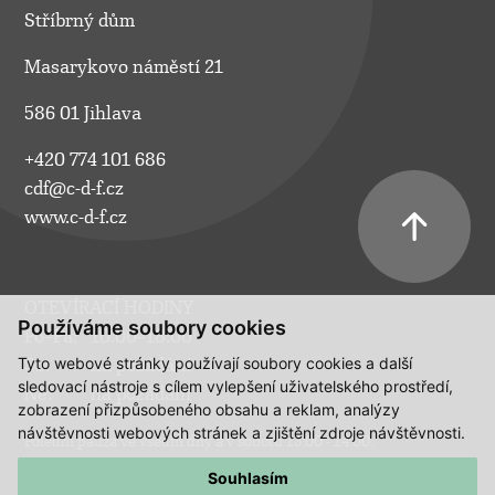
Stříbrný dům
Masarykovo náměstí 21
586 01 Jihlava
+420 774 101 686
cdf@c-d-f.cz
www.c-d-f.cz
OTEVÍRACÍ HODINY
Používáme soubory cookies
Po–Pá:
10.00–18.00
Tyto webové stránky používají soubory cookies a další
So:
na požádání
sledovací nástroje s cílem vylepšení uživatelského prostředí,
Ne:
na požádání
zobrazení přizpůsobeného obsahu a reklam, analýzy
návštěvnosti webových stránek a zjištění zdroje návštěvnosti.
Polední pauza ve všední dny a v sobotu 13:00 - 14:00.
Souhlasím