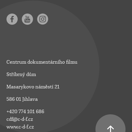
Centrum dokumentárního filmu
Stříbrný dům
Masarykovo náměstí 21
586 01 Jihlava
+420 774 101 686
cdf@c-d-f.cz
www.c-d-f.cz