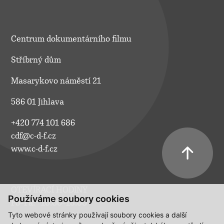
Centrum dokumentárního filmu
Stříbrný dům
Masarykovo náměstí 21
586 01 Jihlava
+420 774 101 686
cdf@c-d-f.cz
www.c-d-f.cz
OTEVÍRACÍ HODINY
Používáme soubory cookies
Po–Pá:
10.00–18.00
Tyto webové stránky používají soubory cookies a další
So:
na požádání