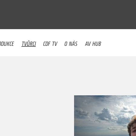
U
ODUKCE
TVŮRCI
CDF TV
O NÁS
AV HUB