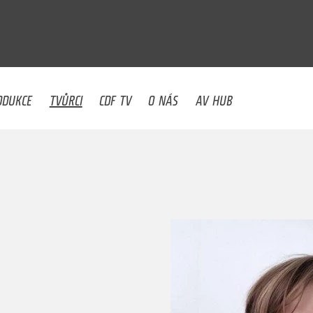
U
ODUKCE
TVŮRCI
CDF TV
O NÁS
AV HUB