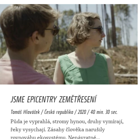
JSME EPICENTRY ZEMĚTŘESENÍ
Tomáš Hlaváček / Česká republika / 2020 / 40 min. 30 sec.
Půda je vyprahlá, stromy hynou, druhy vymírají,
řeky vysychají. Zásahy člověka narušily
rovnováhu ekosystému. Nenávratné
...