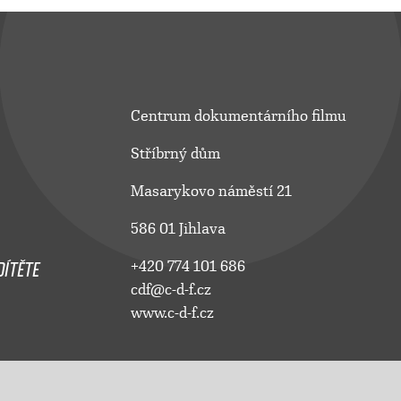
Centrum dokumentárního filmu
Stříbrný dům
Masarykovo náměstí 21
586 01 Jihlava
ÍTĚTE
+420 774 101 686
cdf@c-d-f.cz
www.c-d-f.cz