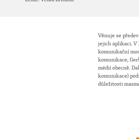
Věnuje se předev
jejich aplikaci.
komunikační mod
komunikace, Gerb
médií obecně. Da
komunikace) pod
důležitosti masméd