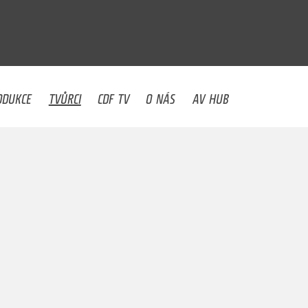
U
ODUKCE
TVŮRCI
CDF TV
O NÁS
AV HUB