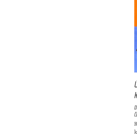
D
Č
R
k