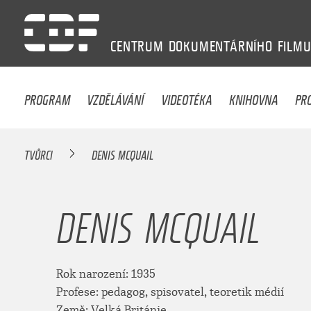
CENTRUM
DOKUMENTÁRNÍHO
FILM
PROGRAM
VZDĚLÁVÁNÍ
VIDEOTÉKA
KNIHOVNA
PR
TVŮRCI
DENIS MCQUAIL
DENIS MCQUAIL
Rok narození: 1935
Profese: pedagog, spisovatel, teoretik médií
Země: Velká Británie