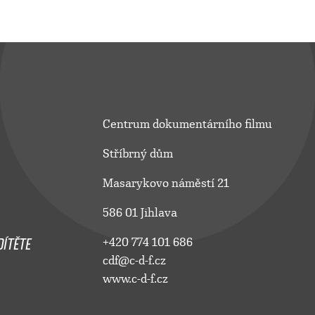
Centrum dokumentárního filmu
Stříbrný dům
Masarykovo náměstí 21
586 01 Jihlava
ÍTĚTE
+420 774 101 686
cdf@c-d-f.cz
www.c-d-f.cz