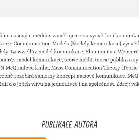
ším masovým médiím, zaměřuje se na vysvětlení komunikač
 V knize Communication Models (Modely komunikace) vysvětl
ely: Lasswellův model komunikace, Shannonův a Weaverů
nerův model komunikace, teorie médií, teorie publika a 
lší McQuailova kniha, Mass Communication Theory (Teori
robně rozebírá samotný koncept masové komunikace. McQu
ií a o jejich vlivu na jednotlivce i na společnost. Zdroj: wi
PUBLIKACE AUTORA