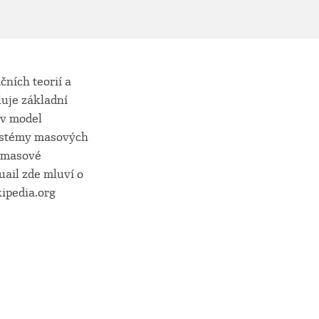
ních teorií a
uje základní
v model
systémy masových
e masové
ail zde mluví o
kipedia.org