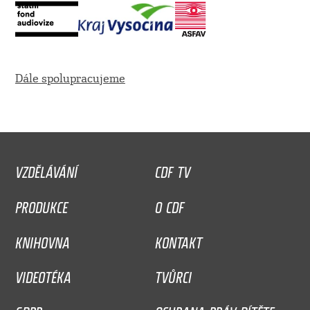
Dále spolupracujeme
VZDĚLÁVÁNÍ
CDF TV
PRODUKCE
O CDF
KNIHOVNA
KONTAKT
VIDEOTÉKA
TVŮRCI
GDPR
OCHRANA PRÁV DÍTĚTE