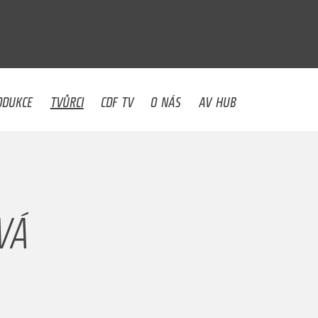
U
ODUKCE
TVŮRCI
CDF TV
O NÁS
AV HUB
VÁ