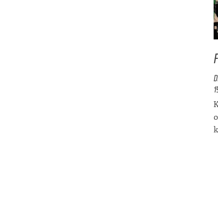
D
1
K
o
k