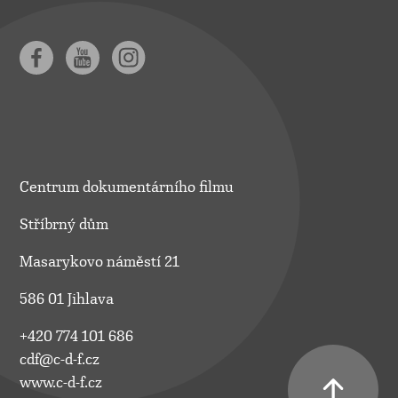
Centrum dokumentárního filmu
Stříbrný dům
Masarykovo náměstí 21
586 01 Jihlava
+420 774 101 686
cdf@c-d-f.cz
www.c-d-f.cz