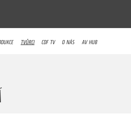
U
ODUKCE
TVŮRCI
CDF TV
O NÁS
AV HUB
Á