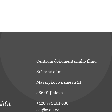
Centrum dokumentárního filmu
Stříbrný dům
Masarykovo náměstí 21
586 01 Jihlava
ÍTĚTE
+420 774 101 686
cdf@c-d-f.cz