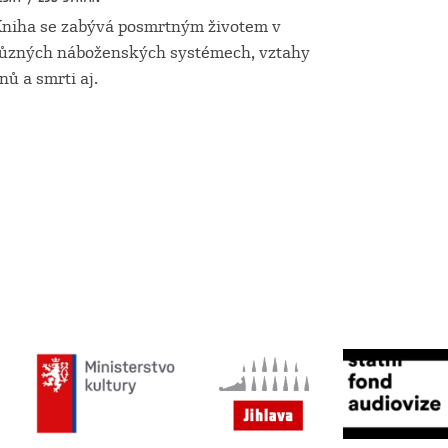
niha se zabývá posmrtným životem v
ůzných náboženských systémech, vztahy
nů a smrti aj.