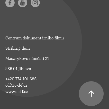
Centrum dokumentárního filmu
Stříbrný dům
Masarykovo náměstí 21
586 01 Jihlava
+420 774 101 686
cdf@c-d-f.cz
www.c-d-f.cz