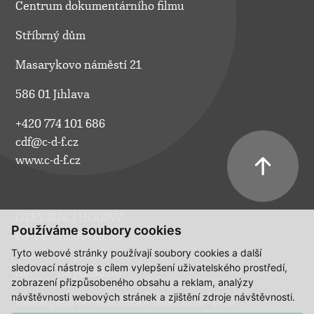
Centrum dokumentárního filmu
Stříbrný dům
Masarykovo náměstí 21
586 01 Jihlava
+420 774 101 686
cdf@c-d-f.cz
www.c-d-f.cz
OTEVÍRACÍ HODINY
Používáme soubory cookies
Po–Pá:
10.00–18.00
Tyto webové stránky používají soubory cookies a další
So:
na požádání
sledovací nástroje s cílem vylepšení uživatelského prostředí,
Ne:
na požádání
zobrazení přizpůsobeného obsahu a reklam, analýzy
návštěvnosti webových stránek a zjištění zdroje návštěvnosti.
Polední pauza ve všední dny a v sobotu 13:00 - 14:00.