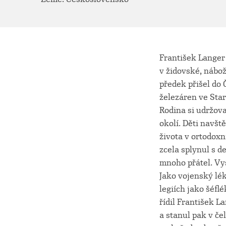
František Langer 
v židovské, nábož
předek přišel do Č
železáren ve Star
Rodina si udržova
okolí. Děti navšt
života v ortodoxn
zcela splynul s d
mnoho přátel. Vy
Jako vojenský lék
legiích jako šéfl
řídil František L
a stanul pak v če