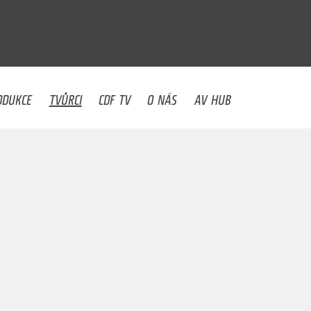
U
ODUKCE
TVŮRCI
CDF TV
O NÁS
AV HUB