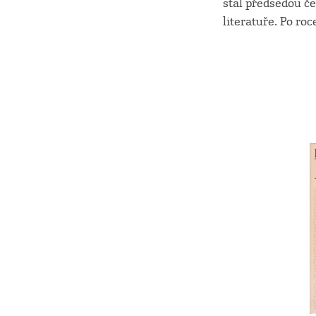
stal předsedou č
literatuře. Po roc