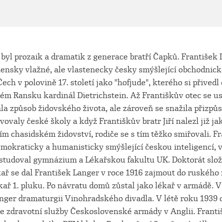
byl prozaik a dramatik z generace bratří Čapků. František 
ensky vlažné, ale vlastenecky česky smýšlející obchodnické
ech v polovině 17. století jako "hofjude", kterého si přivedl
ém Ransku kardinál Dietrichstein. Až Františkův otec se us
la způsob židovského života, ale zároveň se snažila přizp
ěvovaly české školy a když Františkův bratr Jiří nalezl již j
ím chasidském židovství, rodiče se s tím těžko smiřovali. F
emokraticky a humanisticky smýšlející českou inteligencí, v
studoval gymnázium a Lékařskou fakultu UK. Doktorát složi
ař se dal František Langer v roce 1916 zajmout do ruského z
ékař 1. pluku. Po návratu domů zůstal jako lékař v armádě. V
anger dramaturgii Vinohradského divadla. V létě roku 1939 
le zdravotní služby Československé armády v Anglii. Frant