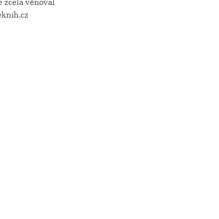
e zcela věnoval
zeknih.cz