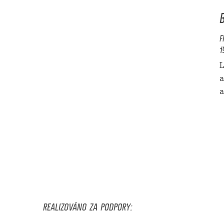
F
1
L
a
a
REALIZOVÁNO ZA PODPORY: