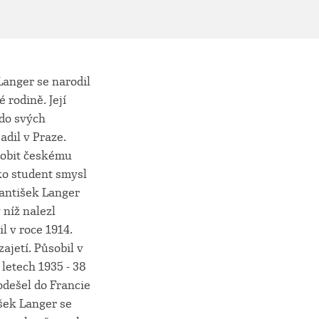
Langer se narodil
 rodině. Její
 do svých
adil v Praze.
ůsobit českému
ako student smysl
rantišek Langer
 níž nalezl
l v roce 1914.
ajetí. Působil v
 letech 1935 - 38
odešel do Francie
išek Langer se