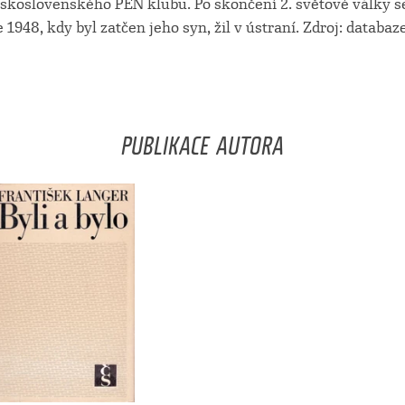
eskoslovenského PEN klubu. Po skončení 2. světové války s
e 1948, kdy byl zatčen jeho syn, žil v ústraní. Zdroj: databa
PUBLIKACE AUTORA