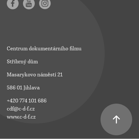
Centrum dokumentárního filmu
Stříbrný dům
Masarykovo náměstí 21
586 01 Jihlava
+420 774 101 686
cdf@c-d-f.cz
www.c-d-f.cz