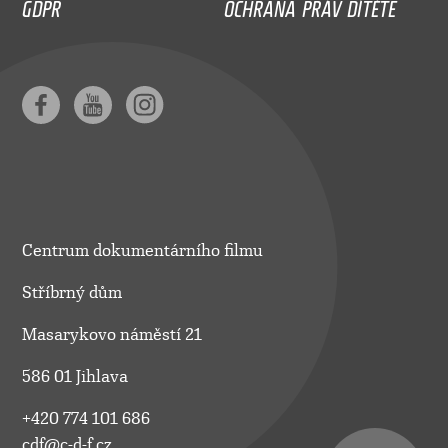
GDPR
OCHRANA PRÁV DÍTĚTE
Centrum dokumentárního filmu
Stříbrný dům
Masarykovo náměstí 21
586 01 Jihlava
+420 774 101 686
cdf@c-d-f.cz