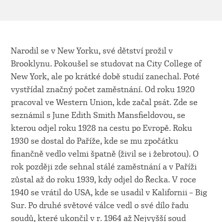
Narodil se v New Yorku, své dětství prožil v
Brooklynu. Pokoušel se studovat na City College of
New York, ale po krátké době studií zanechal. Poté
vystřídal značný počet zaměstnání. Od roku 1920
pracoval ve Western Union, kde začal psát. Zde se
seznámil s June Edith Smith Mansfieldovou, se
kterou odjel roku 1928 na cestu po Evropě. Roku
1930 se dostal do Paříže, kde se mu zpočátku
finančně vedlo velmi špatně (živil se i žebrotou). O
rok později zde sehnal stálé zaměstnání a v Paříži
zůstal až do roku 1939, kdy odjel do Řecka. V roce
1940 se vrátil do USA, kde se usadil v Kalifornii – Big
Sur. Po druhé světové válce vedl o své dílo řadu
soudů, které ukončil v r. 1964 až Nejvyšší soud