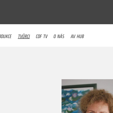
U
ODUKCE
TVŮRCI
CDF TV
O NÁS
AV HUB