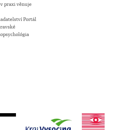
v praxi věnuje
adatelství Portál
moravské
topsychológia