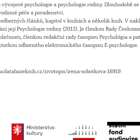
 vývojové psychologie a psychologie rodiny. Dlouhodobě se 
rodinné péče a poradenství.
odborných článků, kapitol v knihách a několik knih. V nakl
ydání její Psychologie rodiny (2012). Je členkou Rady Česko
olečnosti, členkou redakční rady časopisu Psychológia a pa
aktorkou odborného elektronického časopisu E-psychologie.
ww.databazeknih.cz/zivotopis/irena-sobotkova-16919