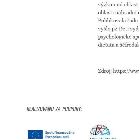
výzkumné oblasti
oblasti náhradní 
Publikovala řadu 
vyšlo již třetí v
psychologické sp
dieťaťa a šéfred
Zdroj: https://w
REALIZOVÁNO ZA PODPORY: