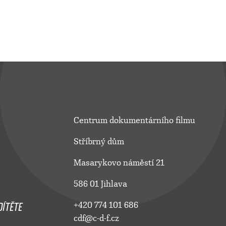
Centrum dokumentárního filmu
Stříbrný dům
Masarykovo náměstí 21
586 01 Jihlava
ÍTĚTE
+420 774 101 686
cdf@c-d-f.cz