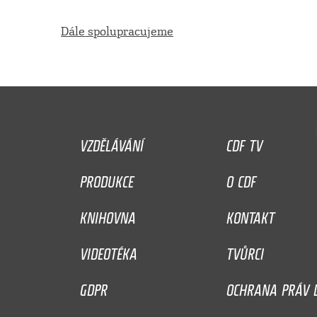
Dále spolupracujeme
VZDĚLÁVÁNÍ
CDF TV
PRODUKCE
O CDF
KNIHOVNA
KONTAKT
VIDEOTÉKA
TVŮRCI
GDPR
OCHRANA PRÁV D