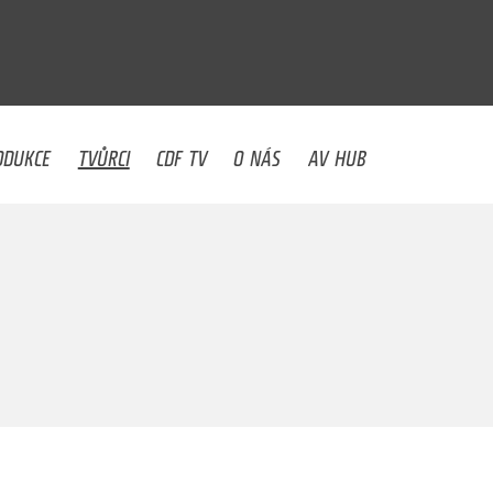
U
ODUKCE
TVŮRCI
CDF TV
O NÁS
AV HUB