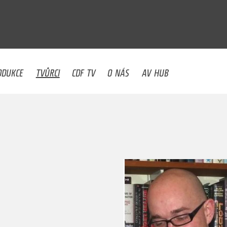
U
ODUKCE
TVŮRCI
CDF TV
O NÁS
AV HUB