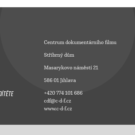
Centrum dokumentárního filmu
Stříbrný dům
Masarykovo náměstí 21
586 01 Jihlava
ÍTĚTE
+420 774 101 686
cdf@c-d-f.cz
www.c-d-f.cz