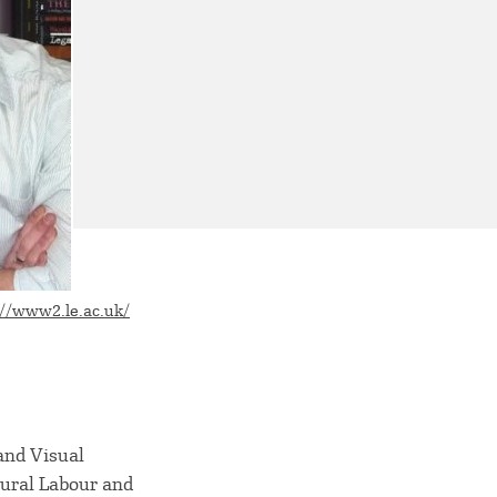
://www2.le.ac.uk/
and Visual
tural Labour and