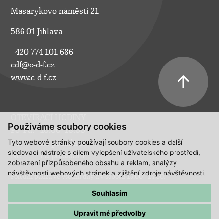
Masarykovo náměstí 21
586 01 Jihlava
+420 774 101 686
cdf@c-d-f.cz
www.c-d-f.cz
OTEVÍRACÍ HODINY
Používáme soubory cookies
Po–Pá:
10.00–18.00
Tyto webové stránky používají soubory cookies a další
So:
na požádání
sledovací nástroje s cílem vylepšení uživatelského prostředí,
Ne:
na požádání
zobrazení přizpůsobeného obsahu a reklam, analýzy
návštěvnosti webových stránek a zjištění zdroje návštěvnosti.
Polední pauza ve všední dny a v sobotu 13:00 - 14:00.
Souhlasím
Upravit mé předvolby