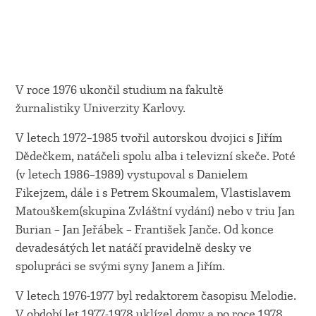
V roce 1976 ukončil studium na fakultě
žurnalistiky Univerzity Karlovy.
V letech 1972–1985 tvořil autorskou dvojici s Jiřím
Dědečkem, natáčeli spolu alba i televizní skeče. Poté
(v letech 1986–1989) vystupoval s Danielem
Fikejzem, dále i s Petrem Skoumalem, Vlastislavem
Matouškem(skupina Zvláštní vydání) nebo v triu Jan
Burian – Jan Jeřábek – František Janče. Od konce
devadesátých let natáčí pravidelně desky ve
spolupráci se svými syny Janem a Jiřím.
V letech 1976-1977 byl redaktorem časopisu Melodie.
V období let 1977-1978 uklízel domy a po roce 1978