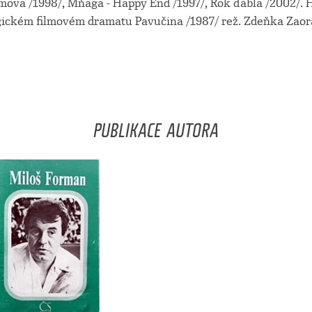
omova /1998/, Mňaga - Happy End /1997/, Rok ďábla /2002/. 
gickém filmovém dramatu Pavučina /1987/ rež. Zdeňka Zaoral
PUBLIKACE AUTORA