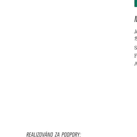
J
1
S
F
A
REALIZOVÁNO ZA PODPORY: