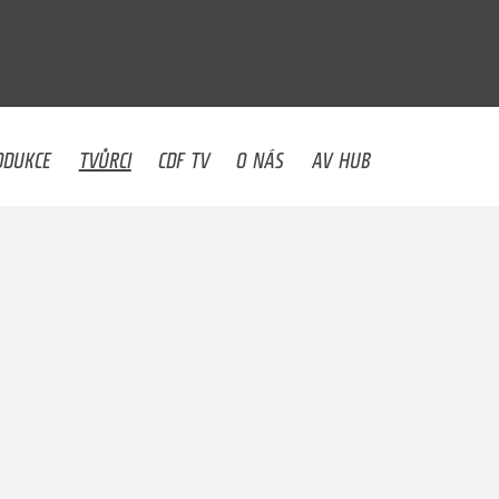
U
ODUKCE
TVŮRCI
CDF TV
O NÁS
AV HUB