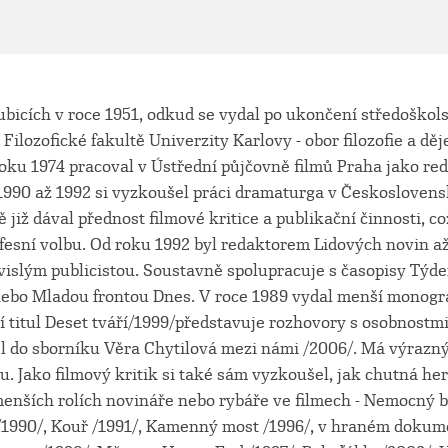
ubicích v roce 1951, odkud se vydal po ukončení středoškol
Filozofické fakultě Univerzity Karlovy - obor filozofie a děj
 roku 1974 pracoval v Ústřední půjčovně filmů Praha jako re
 1990 až 1992 si vyzkoušel práci dramaturga v Českoslovens
ě již dával přednost filmové kritice a publikační činnosti, co
ofesní volbu. Od roku 1992 byl redaktorem Lidových novin až
vislým publicistou. Soustavně spolupracuje s časopisy Týden
nebo Mladou frontou Dnes. V roce 1989 vydal menší monograf
 titul Deset tváří/1999/představuje rozhovory s osobnostmi 
ěl do sborníku Věra Chytilová mezi námi /2006/. Má výrazn
tu. Jako filmový kritik si také sám vyzkoušel, jak chutná he
menších rolích novináře nebo rybáře ve filmech - Nemocný bí
 /1990/, Kouř /1991/, Kamenný most /1996/, v hraném dokum