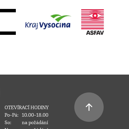
OTEVÍRACÍ HODINY
Po–Pá:
10.00–18.00
So:
na požádání