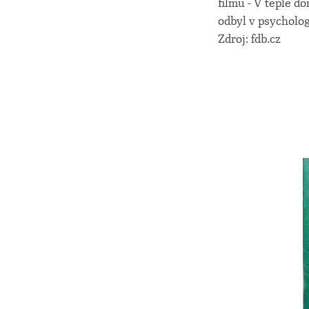
filmu - V teple d
odbyl v psycholo
Zdroj: fdb.cz