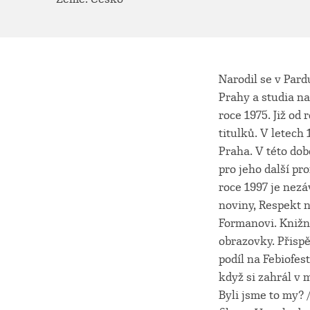
Narodil se v Pard
Prahy a studia na 
roce 1975. Již od
titulků. V letech
Praha. V této dob
pro jeho další pr
roce 1997 je nezá
noviny, Respekt 
Formanovi. Knižní
obrazovky. Přisp
podíl na Febiofes
když si zahrál v 
Byli jsme to my?