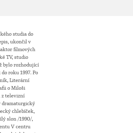
ského studia do
epis, ukončil v
daktor filmových
ké TV, studio
ž bylo rozhodující
 do roku 1997. Po
ík, Literární
ii o Miloši
z televizní
ý dramaturgický
recký chlebíček,
lý slon /1990/,
entu V centru