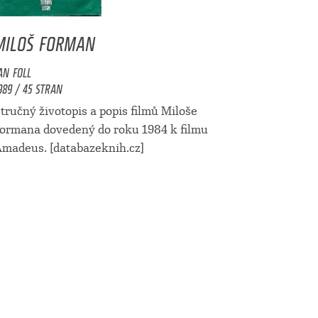
MILOŠ FORMAN
AN FOLL
989 / 45 STRAN
tručný životopis a popis filmů Miloše
ormana dovedený do roku 1984 k filmu
madeus. [databazeknih.cz]