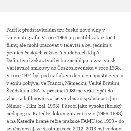
Patří k představitelům tzv. české nové vlny v
kinematografii. V roce 1966 jej postihl zákaz točit
filmy, ale mohl pracovat v televizi a byl jedním z
prvních českých režisérů hudebních klipů.
Definitivní zákaz tvorby ho zasáhl po invazi vojsk
Varšavské smlouvy do Československa v roce 1968.
V roce 1974 byl pod nátlakem donucen opustit zemi a
v exilu pobýval ve Francii, Německu, Velké Británii,
Švédsku a USA. V prosinci 1989 se vrátil zpět do
vlasti a k filmové tvorbě ve vlastní společnosti Jan
Němec – Film (zal. 1993). Působí jako vysokoškolský
pedagog na Katedře dokumentární režie (1996–1998)
a na Katedře hrané režie pražské FAMU (od 1999 – do
současnosti), ve školním roce 2012–2013 byl vedoucí