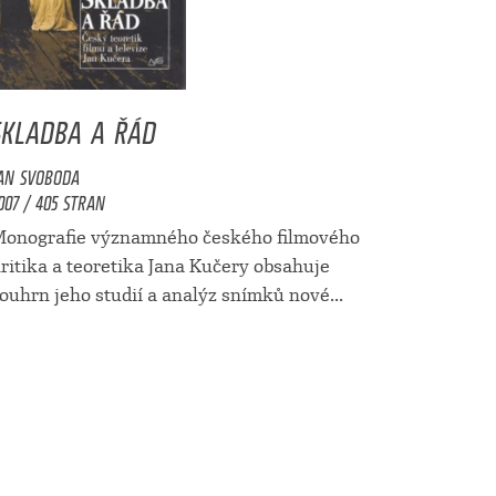
SKLADBA A ŘÁD
AN SVOBODA
007 / 405 STRAN
onografie významného českého filmového
ritika a teoretika Jana Kučery obsahuje
ouhrn jeho studií a analýz snímků nové...