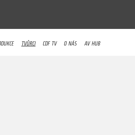
U
ODUKCE
TVŮRCI
CDF TV
O NÁS
AV HUB