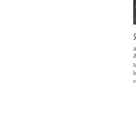
J
2
M
k
s