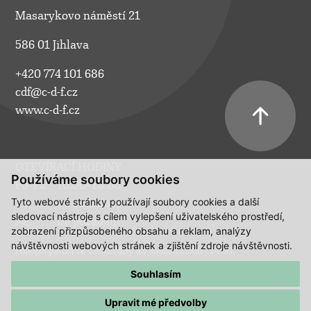
Masarykovo náměstí 21
586 01 Jihlava
+420 774 101 686
cdf@c-d-f.cz
www.c-d-f.cz
OTEVÍRACÍ HODINY
Používáme soubory cookies
Po–Pá:
10.00–18.00
Tyto webové stránky používají soubory cookies a další
So:
na požádání
sledovací nástroje s cílem vylepšení uživatelského prostředí,
Ne:
na požádání
zobrazení přizpůsobeného obsahu a reklam, analýzy
návštěvnosti webových stránek a zjištění zdroje návštěvnosti.
Polední pauza ve všední dny a v sobotu 13:00 - 14:00.
Souhlasím
Upravit mé předvolby