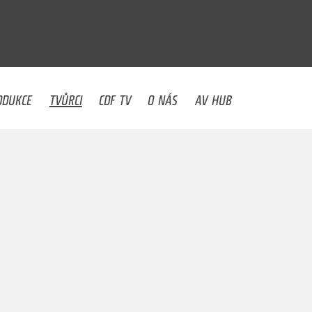
U
ODUKCE
TVŮRCI
CDF TV
O NÁS
AV HUB