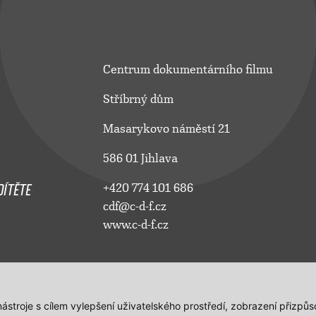
Centrum dokumentárního filmu
Stříbrný dům
Masarykovo náměstí 21
586 01 Jihlava
ÍTĚTE
+420 774 101 686
cdf@c-d-f.cz
www.c-d-f.cz
 nástroje s cílem vylepšení uživatelského prostředí, zobrazení přiz