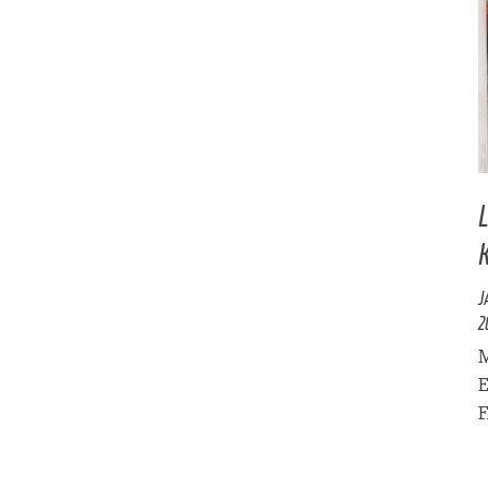
J
2
M
E