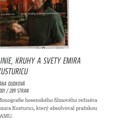
LINIE, KRUHY A SVETY EMIRA
KUSTURICU
ANA DUDKOVÁ
001 / 289 STRAN
onografie bosenského filmového režiséra
mira Kusturici, který absolvoval pražskou
FAMU.