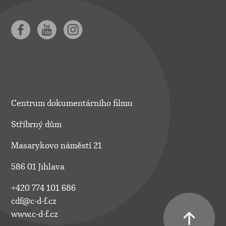
Centrum dokumentárního filmu
Stříbrný dům
Masarykovo náměstí 21
586 01 Jihlava
+420 774 101 686
cdf@c-d-f.cz
www.c-d-f.cz