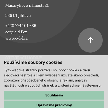
Masarykovo náměstí 21
586 01 Jihlava
+420 774 101 686
cdf@c-d-f.cz
www.c-d-f.cz
OTEVÍRACÍ HODINY
Používáme soubory cookies
Po–Pá:
10.00–18.00
Tyto webové stránky používají soubory cookies a další
So:
na požádání
sledovací nástroje s cílem vylepšení uživatelského prostředí,
Ne:
na požádání
zobrazení přizpůsobeného obsahu a reklam, analýzy
návštěvnosti webových stránek a zjištění zdroje návštěvnosti.
Polední pauza ve všední dny a v sobotu 13:00 - 14:00.
Souhlasím
Upravit mé předvolby