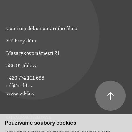
Centrum dokumentárního filmu
Stříbrný dům
Masarykovo náměstí 21
586 01 Jihlava
+420 774 101 686
cdf@c-d-f.cz
www.c-d-f.cz
OTEVÍRACÍ HODINY
Používáme soubory cookies
Po–Pá:
10.00–18.00