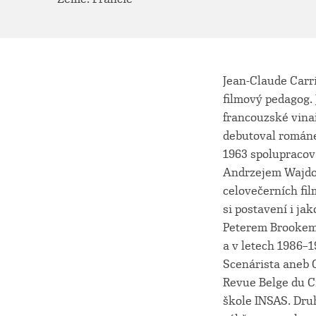
Jean-Claude Carri
filmový pedagog.
francouzské vinař
debutoval románem
1963 spolupracov
Andrzejem Wajdou
celovečerních fil
si postavení i ja
Peterem Brookem.
a v letech 1986–19
Scenárista aneb C
Revue Belge du C
škole INSAS. Druh