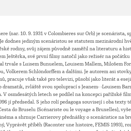
ere (nar. 10. 9. 1931 v Colombieres sur Orb) je scenárista, s
 Je dodnes jediným scenáristou se statutem mezinárodní hvě
ské rodiny, svůj zájem původně zaměřil na literaturu a hist
 Ještěrka, své první filmy natočil jako režisér na počátku 
al trvale s Luisem Bunuelem, Louisem Mallem, Milošem F
, Volkerem Schlöndorffem a dalšími. Je autorem asi stovk
mů, pracuje však také pro televizi, působí jako literát a ese
ko dramatik, zvláště svou spoluprací s Jeanem- -Louisem Bar
 V osmdesátých letech se podílel na koncepci pařížské fi
96 jí předsedal. S jeho rolí pedagoga souvisejí i oba texty t
esta do Bruselu (Scénariste ou le voyage a Bruxelles), vyše
inéma a shrnuje Carrierovy přednášky o scenáristice na br
ý, Vyprávět příběh (Raconter une histoire, FEMIS 1993), ro