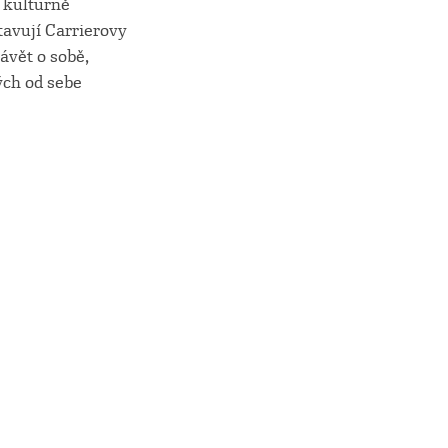
h kulturně
tavují Carrierovy
ávět o sobě,
ých od sebe