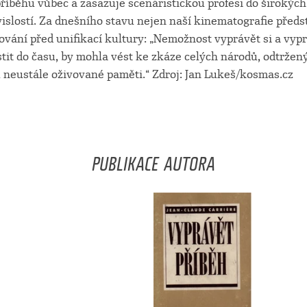
říběhu vůbec a zasazuje scenáristickou profesi do širokýc
islostí. Za dnešního stavu nejen naší kinematografie předs
vání před unifikací kultury: „Nemožnost vyprávět si a vypr
tit do času, by mohla vést ke zkáze celých národů, odtržen
neustále oživované paměti.“ Zdroj: Jan Lukeš/kosmas.cz
PUBLIKACE AUTORA