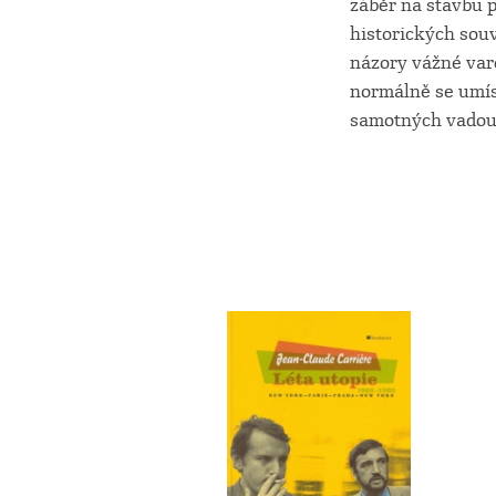
záběr na stavbu p
historických souv
názory vážné varo
normálně se umís
samotných vadou 