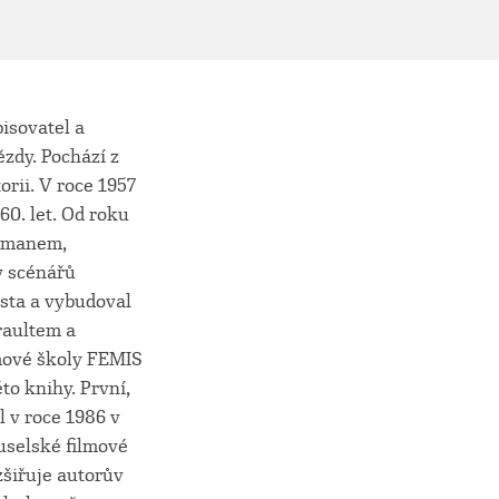
pisovatel a
zdy. Pochází z
orii. V roce 1957
60. let. Od roku
ormanem,
y scénářů
jista a vybudoval
raultem a
lmové školy FEMIS
éto knihy. První,
l v roce 1986 v
uselské filmové
zšiřuje autorův