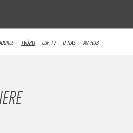
U
ODUKCE
TVŮRCI
CDF TV
O NÁS
AV HUB
IERE