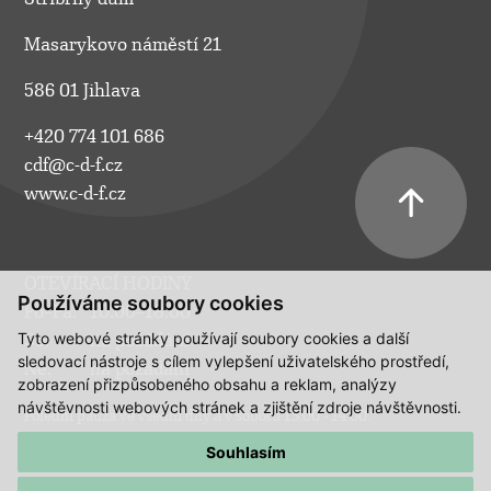
Masarykovo náměstí 21
586 01 Jihlava
+420 774 101 686
cdf@c-d-f.cz
www.c-d-f.cz
OTEVÍRACÍ HODINY
Používáme soubory cookies
Po–Pá:
10.00–18.00
Tyto webové stránky používají soubory cookies a další
So:
na požádání
sledovací nástroje s cílem vylepšení uživatelského prostředí,
Ne:
na požádání
zobrazení přizpůsobeného obsahu a reklam, analýzy
návštěvnosti webových stránek a zjištění zdroje návštěvnosti.
Polední pauza ve všední dny a v sobotu 13:00 - 14:00.
Souhlasím