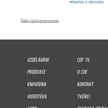
Dále spolupracujeme
VZDĚLÁVÁNÍ
CDF TV
PRODUKCE
O CDF
KNIHOVNA
KONTAKT
VIDEOTÉKA
TVŮRCI
GDPR
OCHRANA PRÁV D