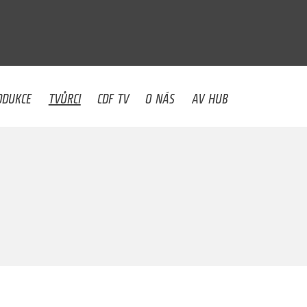
U
ODUKCE
TVŮRCI
CDF TV
O NÁS
AV HUB