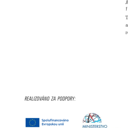
J
1
T
a
r
REALIZOVÁNO ZA PODPORY: