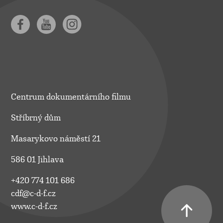
Centrum dokumentárního filmu
Stříbrný dům
Masarykovo náměstí 21
586 01 Jihlava
+420 774 101 686
cdf@c-d-f.cz
www.c-d-f.cz