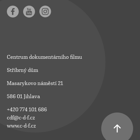
Centrum dokumentárního filmu
Stříbrný dům
Masarykovo náměstí 21
586 01 Jihlava
+420 774 101 686
cdf@c-d-f.cz
www.c-d-f.cz